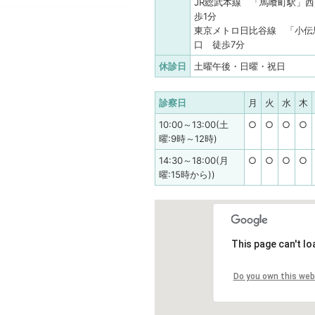
JR総武本線 「馬喰町駅」西
歩1分
東京メトロ日比谷線 「小伝
口 徒歩7分
休診日
土曜午後・日曜・祝日
診察日
月
火
水
木
10:00～13:00(土
○
○
○
○
曜:9時～12時)
14:30～18:00(月
○
○
○
○
曜:15時から))
This page can't l
Do you own this web